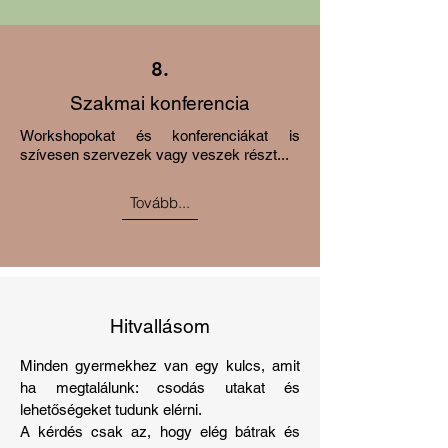
8.
Szakmai konferencia
Workshopokat és konferenciákat is
szívesen szervezek vagy veszek részt...
Tovább...
Hitvallásom
Minden gyermekhez van egy kulcs, amit
ha megtalálunk: csodás utakat és
lehetőségeket tudunk elérni.
A kérdés csak az, hogy elég bátrak és